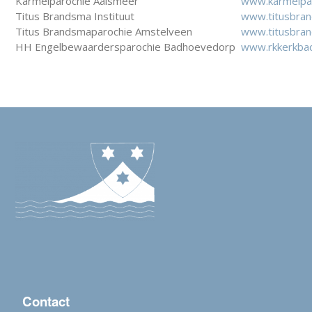
Karmelparochie Aalsmeer
www.karmelpar
Titus Brandsma Instituut
www.titusbrand
Titus Brandsmaparochie Amstelveen
www.titusbran
HH Engelbewaardersparochie Badhoevedorp
www.rkkerkba
Contact