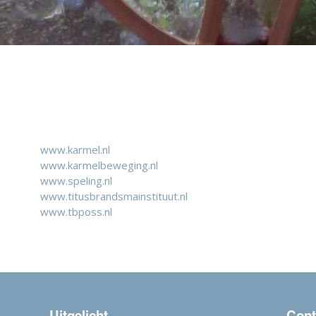
www.karmel.nl
www.karmelbeweging.nl
www.speling.nl
www.titusbrandsmainstituut.nl
www.tbposs.nl
Uitgelicht
Cont