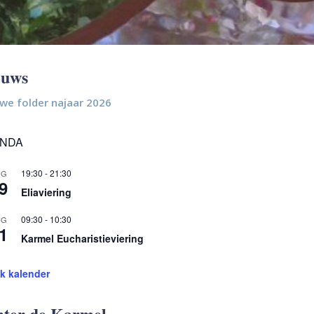
euws
we folder najaar 2026
NDA
19:30
-
21:30
UG
9
Eliaviering
09:30
-
10:30
UG
1
Karmel Eucharistieviering
jk kalender
hter de Karmel