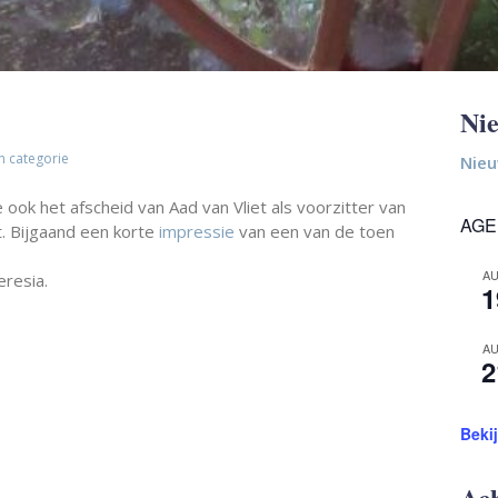
Ni
 categorie
Nieu
ook het afscheid van Aad van Vliet als voorzitter van
AGE
t. Bijgaand een korte
impressie
van een van de toen
A
resia.
1
A
2
Beki
Ac